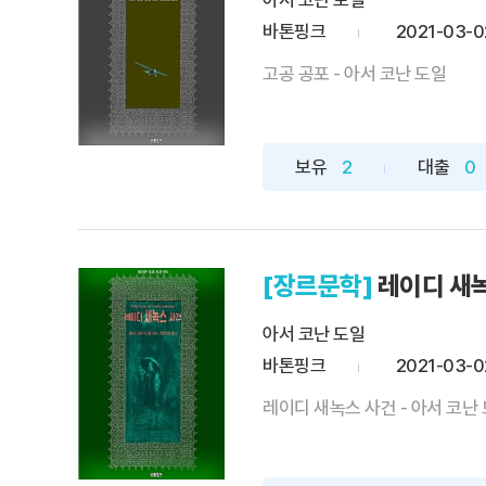
아서 코난 도일
바톤핑크
2021-03-0
고공 공포 - 아서 코난 도일
보유
2
대출
0
[장르문학]
레이디 새녹
아서 코난 도일
바톤핑크
2021-03-0
레이디 새녹스 사건 - 아서 코난