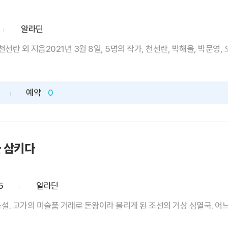
알라딘
선란 외 지음2021년 3월 8일, 5명의 작가, 천선란, 박해울, 박문영, 오
예약
0
을 삼키다
5
알라딘
. 고가의 미술품 거래로 돈왕이라 불리게 된 조선의 거상 심열국. 어느 날