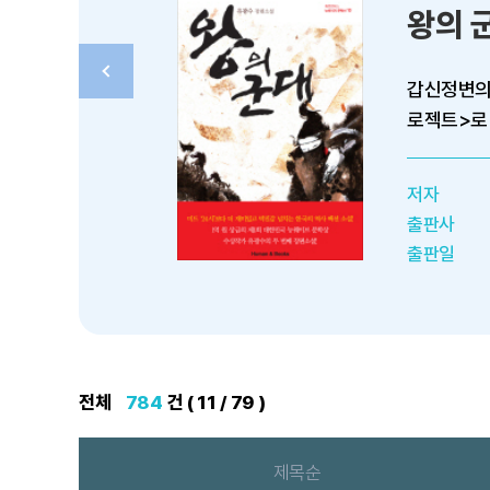
왕의 
갑신정변의 
로젝트>로
저자
출판사
출판일
전체
784
건 ( 11 / 79 )
제목순