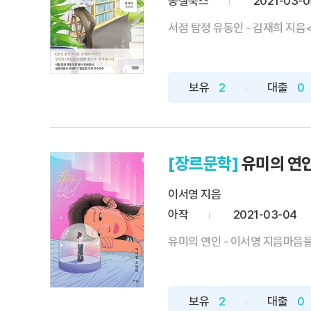
몽실북스
2021-03-0
서점 탐정 유동인 - 김재희 지음
보유
2
대출
0
[장르문학]
유미의 연인
이서영 지음
아작
2021-03-04
유미의 연인 - 이서영 지음마음을
보유
2
대출
0