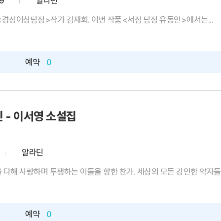
9
알라딘
<경성이상탐정>작가 김재희. 이번 작품<서점 탐정 유동인>에서는...
예약
0
 - 이서영 소설집
알라딘
 다해 사랑하며 투쟁하는 이들을 향한 찬가. 세상의 모든 강인한 약자들을 
예약
0