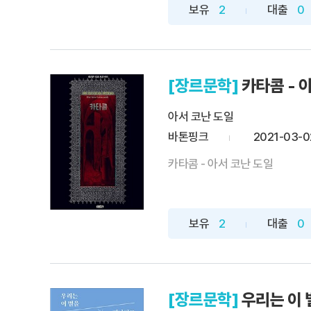
보유
2
대출
0
[장르문학]
카타콤 - 
아서 코난 도일
바톤핑크
2021-03-0
카타콤 - 아서 코난 도일
보유
2
대출
0
[장르문학]
우리는 이 