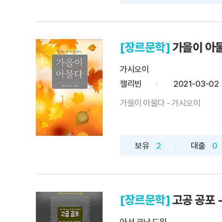
[장르문학]
가을이 아
가시오이
젤리빈
2021-03-02
가을이 아물다 - 가시오이
보유
2
대출
0
[장르문학]
고공 공포 