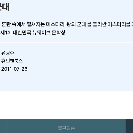
군대
혼란 속에서 펼쳐지는 미스터리! 왕의 군대 를 둘러싼 미스터리를 그
 제1회 대한민국 뉴웨이브 문학상
유광수
휴먼앤북스
2011-07-26
출판일순