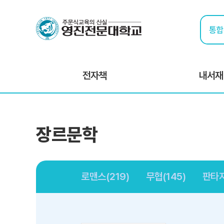
전자책
내서재
장르문학
로맨스(219)
무협(145)
판타지