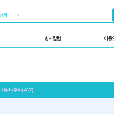
명사칼럼
이용
/유머/추리(417)