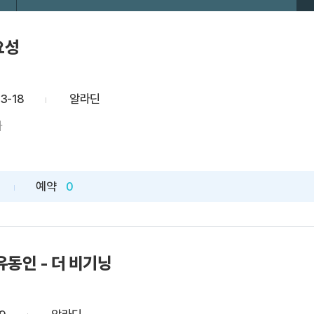
요성
3-18
알라딘
나
예약
0
유동인 - 더 비기닝