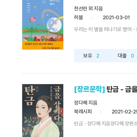
천선란 외 지음
허블
2021-03-01
우리는 이 별을 떠나기로 했어 - 천
보유
2
대출
0
[장르문학]
탄금 - 금
장다혜 지음
북레시피
2021-02-2
탄금 - 장다혜 지음장다혜 장편소설