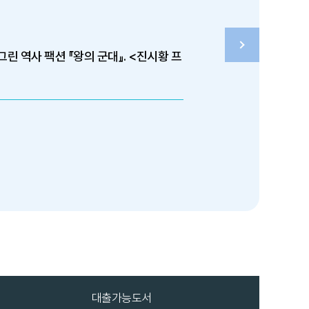
린 역사 팩션 『왕의 군대』. <진시황 프
대출가능도서