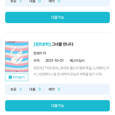
보유
2
대출
0
예약
0
대출가능
[장르문학]
그녀를 만나다
정보라 저
아작
2021-10-01
예스이십사
2021년 『저주토끼』 영국판 출간과 함께 독일, 노르웨이, 터
키, 아르헨티나 등 전 세계적 관심과 주목을 받기 시작...
미리보기
보유
2
대출
0
예약
0
대출가능