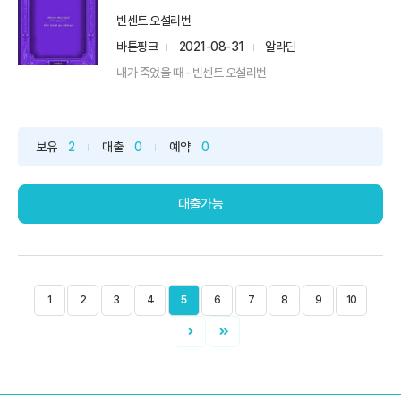
빈센트 오설리번
바톤핑크
2021-08-31
알라딘
내가 죽었을 때 - 빈센트 오설리번
보유
2
대출
0
예약
0
대출가능
1
2
3
4
5
6
7
8
9
10