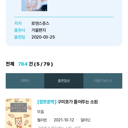
저자
로맨스쥬스
출판사
가을편지
출판일
2020-03-25
전체
784
건 ( 5 / 79 )
제목순
출판일순
대출가능도서
[장르문학]
구미호가 들어주는 소원
미듬
젤리빈
2021-10-12
알라딘