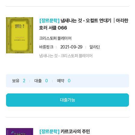
[장르문학]
냄새나는 것 - 오컬트 연대기｜아라한
호러 서클 066
크리스토퍼 블레이어
바톤핑크
2021-09-29
알라딘
냄새나는 것 - 크리스토퍼 블레이어
보유
2
대출
0
예약
0
대출가능
[장르문학]
카르코사의 주민