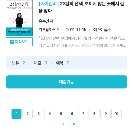
[자기관리]
23살의 선택, 보이지 않는 곳에서 길
을 찾다
유수연 저
위즈덤하우스
2011-11-15
예스이십사
『23살의 선택, 맨땅에 헤딩하기』의 개정판인 이 책은 유스
미리보기
타 잉글리시의 대표이자 스타강스 유수연의 20대가 오롯이
...
보유
2
대출
0
예약
0
대출가능
1
2
3
4
5
6
7
8
9
10