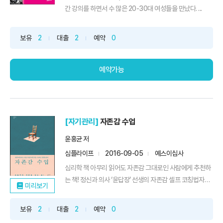
간 강의를 하면서 수 많은 20-30대 여성들을 만났다. ...
보유
2
대출
2
예약
0
예약가능
[자기관리]
자존감 수업
윤홍균 저
심플라이프
2016-09-05
예스이십사
심리학 책 아무리 읽어도 자존감 그대로인 사람에게 추천하
는 책! 정신과 의사 ‘윤답장’ 선생의 자존감 셀프 코칭법자
미리보기
존...
보유
2
대출
2
예약
0