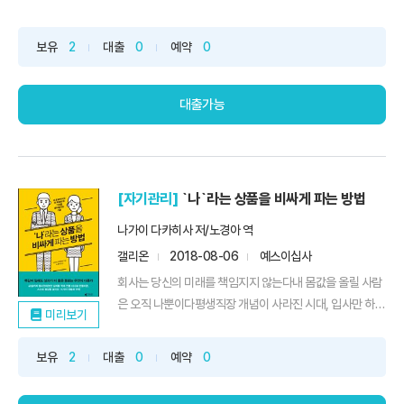
내 ...
보유
2
대출
0
예약
0
대출가능
[자기관리]
`나`라는 상품을 비싸게 파는 방법
나가이 다카히사 저/노경아 역
갤리온
2018-08-06
예스이십사
회사는 당신의 미래를 책임지지 않는다내 몸값을 올릴 사람
은 오직 나뿐이다평생직장 개념이 사라진 시대, 입사만 하면
미리보기
정...
보유
2
대출
0
예약
0