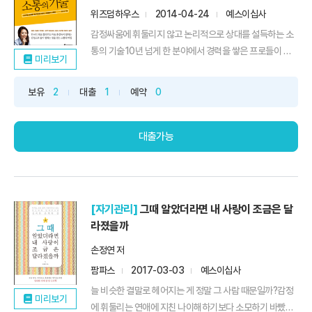
위즈덤하우스
2014-04-24
예스이십사
감정싸움에 휘둘리지 않고 논리적으로 상대를 설득하는 소
통의 기술10년 넘게 한 분야에서 경력을 쌓은 프로들이 공
미리보기
통적으...
보유
2
대출
1
예약
0
대출가능
[자기관리]
그때 알았더라면 내 사랑이 조금은 달
라졌을까
손정연 저
팜파스
2017-03-03
예스이십사
늘 비슷한 결말로 헤어지는 게 정말 그 사람 때문일까?감정
미리보기
에 휘둘리는 연애에 지친 나이해하기보다 소모하기 바빴던