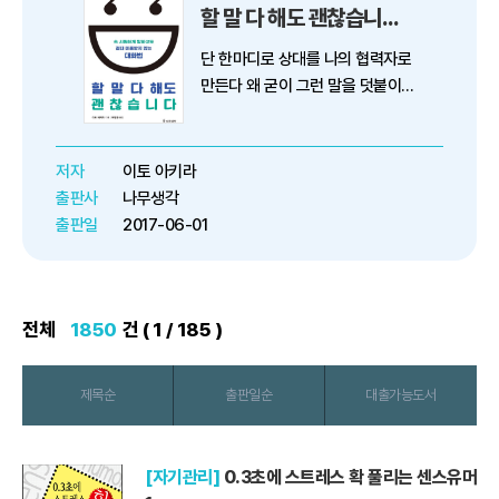
할 말 다 해도 괜찮습니다 : 속 시원하게 말하고도 절대 미움받지 않는 대화법
단 한마디로 상대를 나의 협력자로
만든다 왜 굳이 그런 말을 덧붙이는
것일까? 아무런 이익도 없는데., 왜
저런 쓸데없는 말을 하는 걸까. 본
인의 인상만 나빠진다는 것을 왜 모
저자
이토 아키라
를까. 주변으로부터 이런 평가를 받
출판사
나무생각
는 사람들이 있다. 반대...
출판일
2017-06-01
전체
1850
건 ( 1 / 185 )
제목순
출판일순
대출가능도서
[자기관리]
0.3초에 스트레스 확 풀리는 센스유머