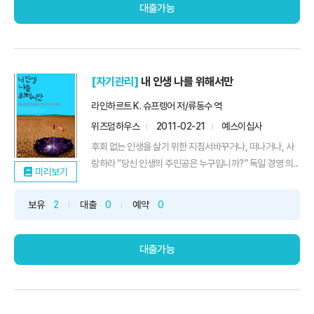
대출가능
[자기관리]
내 인생 나를 위해서만
라인하르트 K. 슈프렝어 저/류동수 역
위즈덤하우스
2011-02-21
예스이십사
후회 없는 인생을 살기 위한 지침서바꾸거나, 떠나거나, 사
랑하라 “당신 인생의 주인공은 누구입니까?” 독일 경영 의...
미리보기
보유
2
대출
0
예약
0
대출가능