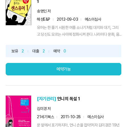
1
송영인 저
해성E&P
2012-09-03
예스이십사
유머는 한 줄기 시원한 여름 소나기처럼 대지와 대기, 그리
고 당신도 모르는 사이에 정화시켜 준다. 나라마다 문화, 음...
보유
2
대출
2
예약
0
예약가능
[자기관리]
언니의 독설 1
김미경 저
21세기북스
2011-10-28
예스이십사
문 앞에서 포기하지마, 언니 손을 잡아!저자 김미경은 19년