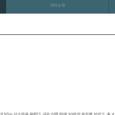
저자소개
7조〉라는 상소문을 올렸다. 글은 이틀 만에 20만의 동의를 얻었고, 총