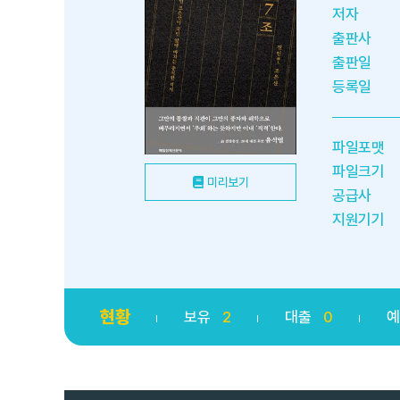
저자
출판사
출판일
등록일
파일포맷
파일크기
미리보기
공급사
지원기기
현황
보유
2
대출
0