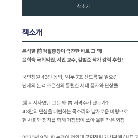
책소개
책소개
윤석열 前 검찰총장이 극찬한 바로 그 책!
윤희숙 국회의원, 서민 교수, 김범준 작가 강력 추천!
국민청원 43만 동의, ‘시무 7조 신드롬’을 일으킨
난세의 논객 조은산의 통렬한 시대 풍자와 단상들
盧 지지자였던 그는 왜 靑 저격수가 됐는가?
43만의 민심을 대변하는 목소리와 날카로운 비평으로
현 사회와 정치를 향해 거침없이 쏘아 올린 작은 외침
2020년 8월, 한 논객이 청와대 국민청원 게시판에 〈시무 