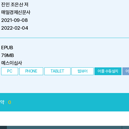
진인 조은산 저
매일경제신문사
2021-09-08
2022-02-04
EPUB
79MB
예스이십사
PC
PHONE
TABLET
웹뷰어
어플 수동설치
어
예약
0