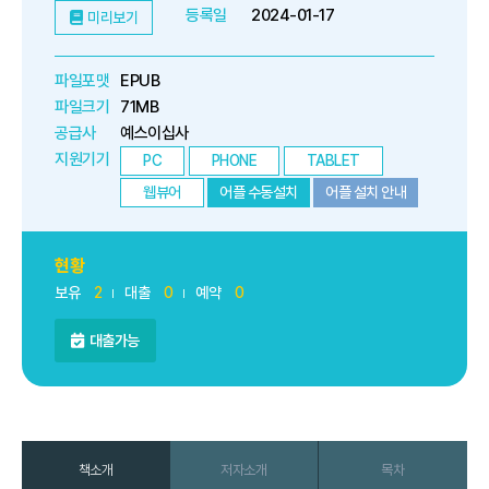
등록일
2024-01-17
미리보기
파일포맷
EPUB
파일크기
71MB
공급사
예스이십사
지원기기
PC
PHONE
TABLET
웹뷰어
어플 수동설치
어플 설치 안내
현황
보유
2
대출
0
예약
0
대출가능
책소개
저자소개
목차