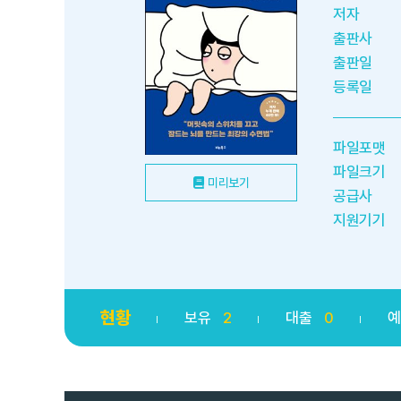
저자
출판사
출판일
등록일
파일포맷
파일크기
미리보기
공급사
지원기기
현황
보유
2
대출
0