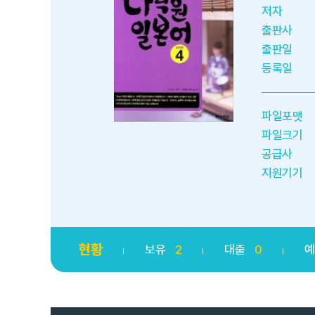
저자
출판사
출판일
등록일
파일포맷
파일크기
공급사
지원기기
현황
보유
2
대출
0