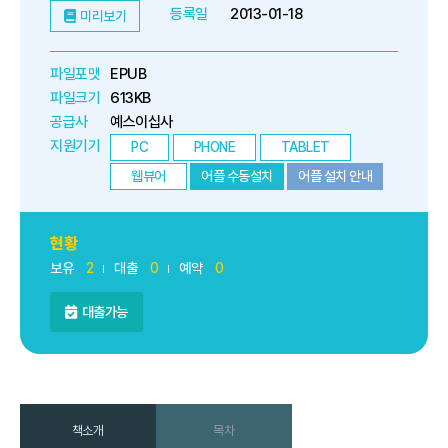
등록일
2013-01-18
미리보기
파일포맷
EPUB
파일크기
613KB
공급사
예스이십사
지원기기
PC
PHONE
TABLET
웹뷰어
어플 수동설치
어플 설치 안내
현황
보유
2
대출
0
예약
0
대출가능
책소개
목차