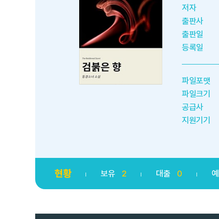
저자
출판사
출판일
등록일
파일포맷
파일크기
공급사
지원기기
현황
보유
2
대출
0