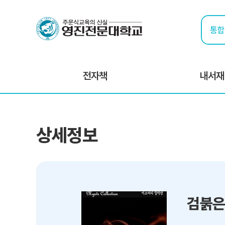
전자책
내서재
상세정보
검붉은