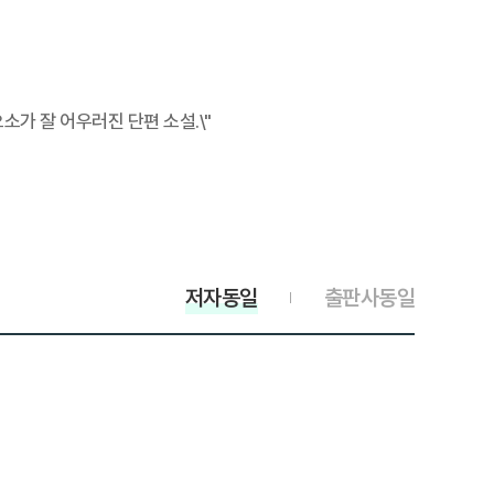
소가 잘 어우러진 단편 소설.\"
저자동일
출판사동일