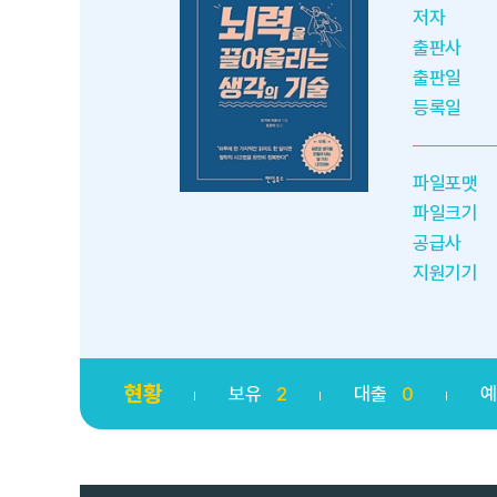
저자
출판사
출판일
등록일
파일포맷
파일크기
공급사
지원기기
현황
보유
2
대출
0