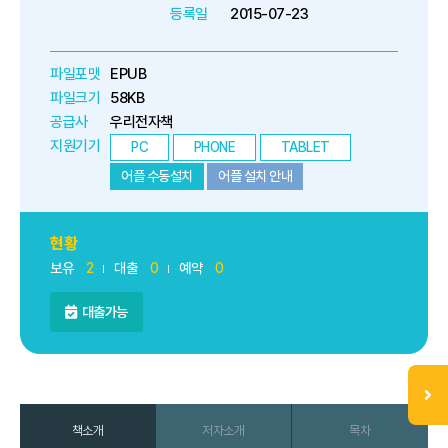
등록일
2015-07-23
파일포맷
EPUB
파일크기
58KB
공급사
우리전자책
지원기기
PC
PHONE
TABLET
어플 수동설치
어플 설치 안내
현황
보유
2
대출
0
예약
0
대출가능
책소개
저자소개
목차