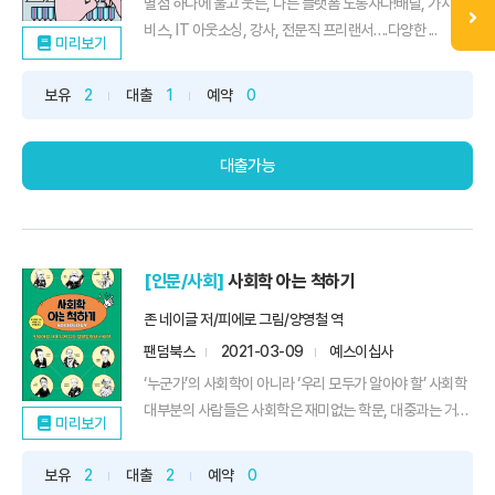
별점 하나에 울고 웃는, 나는 플랫폼 노동자다!배달, 가사 서
비스, IT 아웃소싱, 강사, 전문직 프리랜서….다양한 ...
미리보기
보유
2
대출
1
예약
0
대출가능
[인문/사회]
사회학 아는 척하기
존 네이글 저/피에로 그림/양영철 역
팬덤북스
2021-03-09
예스이십사
‘누군가’의 사회학이 아니라 ‘우리 모두가 알아야 할’ 사회학
대부분의 사람들은 사회학은 재미없는 학문, 대중과는 거
미리보기
리...
보유
2
대출
2
예약
0