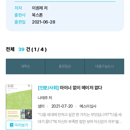
전부 가보기도 어려울 만큼 화려한
저자
이원제 저
공간들이 생겨나고 있지만, 정작 우
출판사
북스톤
리의 삶이 느껴지는 공간을 찾기...
출판일
2021-06-28
전체
39
건 ( 1 / 4 )
제목순
출판일순
대출가능도서
[인문/사회]
마이너 없이 메이저 없다
나태주 저
샘터
2021-07-20
예스이십사
“다음 세대에 전하고 싶은 한 가지는 무엇입니까?”다음 세
대가 묻다“제 자신의 부족한 점만 보여 자신감이 자꾸 떨어
미리보기
져...