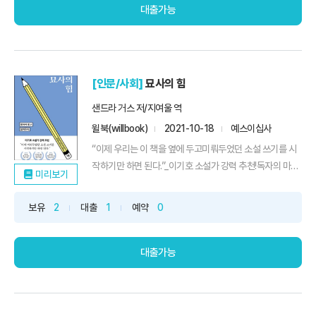
대출가능
[인문/사회]
묘사의 힘
샌드라 거스 저/지여울 역
윌북(willbook)
2021-10-18
예스이십사
“이제 우리는 이 책을 옆에 두고미뤄두었던 소설 쓰기를 시
작하기만 하면 된다.”_이기호 소설가 강력 추천!독자의 마
미리보기
음...
보유
2
대출
1
예약
0
대출가능