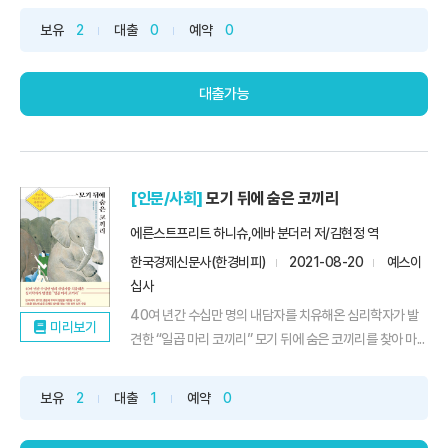
보유
2
대출
0
예약
0
대출가능
[인문/사회]
모기 뒤에 숨은 코끼리
에른스트프리트 하니슈,에바 분더러 저/김현정 역
한국경제신문사(한경비피)
2021-08-20
예스이
십사
40여 년간 수십만 명의 내담자를 치유해온 심리학자가 발
미리보기
견한 “일곱 마리 코끼리” 모기 뒤에 숨은 코끼리를 찾아 마...
보유
2
대출
1
예약
0