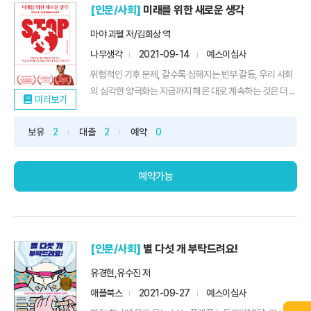
[인문/사회]
미래를 위한 새로운 생각
마야 괴펠 저/김희상 역
나무생각
2021-09-14
예스이십사
위협적인 기후 문제, 갈수록 심해지는 빈부 갈등, 우리 사회
의 심각한 양극화는 지금까지 해온 대로 계속하는 것은 더 ...
미리보기
보유
2
대출
2
예약
0
예약가능
[인문/사회]
별 다섯 개 부탁드려요!
유경현,유수진 저
애플북스
2021-09-27
예스이십사