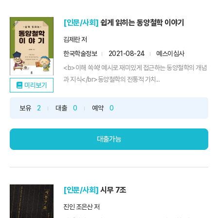
[인문/사회]
쉽게 읽히는 동양철학 이야기
김제란 저
한국학술정보
2021-08-24
예스이십사
<b>이해 쏙쏙! 예시로 재미있게 접근하는 동양철학의 개념
과 지식</br>동양철학의 전통적 가치...
미리보기
보유
2
대출
0
예약
0
대출가능
[인문/사회]
시무 7조
진인 조은산 저