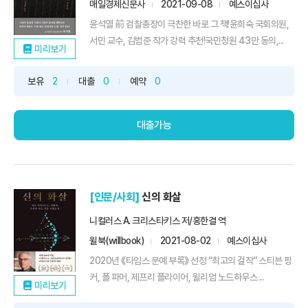
매일경제신문사
2021-09-08
예스이십사
윤석열 前 검찰총장이 극찬한 바로 그 책!윤희숙 국회의원,
서민 교수, 김범준 작가 강력 추천!국민청원 43만 동의,...
미리보기
보유
2
대출
0
예약
0
대출가능
[인문/사회]
신의 화살
니컬러스 A. 크리스타키스 저/홍한결 역
윌북(willbook)
2021-08-02
예스이십사
2020년 《타임스 문예 부록》 선정 “최고의 걸작” 스티븐 핑
커, 폴 파머, 제프리 플라이어, 윌리엄 노드하우스 ...
미리보기