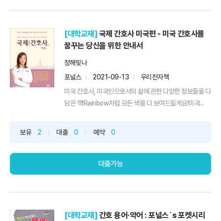
[대학교재]
국제 간호사 미국편 - 미국 간호사를
꿈꾸는 당신을 위한 안내서
정해빛나
포널스
2021-09-13
우리전자책
미국 간호사, 미국인으로서의 삶에 관한 다양한 정보들을 다
담은 책!Rainbow처럼 모든 색을 다 보여드릴게요!미국...
보유
2
대출
0
예약
0
대출가능
[대학교재]
간호 용어·약어 : 포널스`s 포켓시리