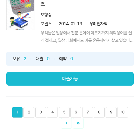
즈
모형중
포널스
2014-02-13
우리전자책
우리들은 일상에서 전문 분야에 이르기까지 의학용어를 쉽
게 접하고, 일상 대화에서도 이를 혼용하면서 살고 있습니
다. 하...
보유
2
대출
0
예약
0
대출가능
1
2
3
4
5
6
7
8
9
10