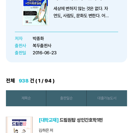
세상에 변하지 않는 것은 없다. 자
연도, 사람도, 문화도 변한다. 어떤
것은 천천히, 어떤 것은 좀 더 빠르
게 변하지만 기술은 아주 빠르게 변
화한다. 빠르게 변하는 것은 그 자
저자
박종화
체가 생명의 유기체처럼 세포 분열
출판사
복두출판사
도 하고 진화를 거듭한다....
출판일
2016-06-23
전체
938
건 ( 1 / 94 )
제목순
출판일순
대출가능도서
[대학교재]
드림원탑 성인간호학1편
김하은 저