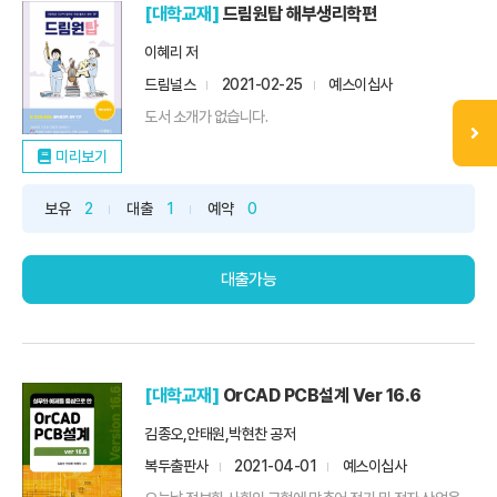
[대학교재]
드림원탑 해부생리학편
이혜리 저
드림널스
2021-02-25
예스이십사
도서 소개가 없습니다.
미리보기
보유
2
대출
1
예약
0
대출가능
[대학교재]
OrCAD PCB설계 Ver 16.6
김종오,안태원,박현찬 공저
복두출판사
2021-04-01
예스이십사