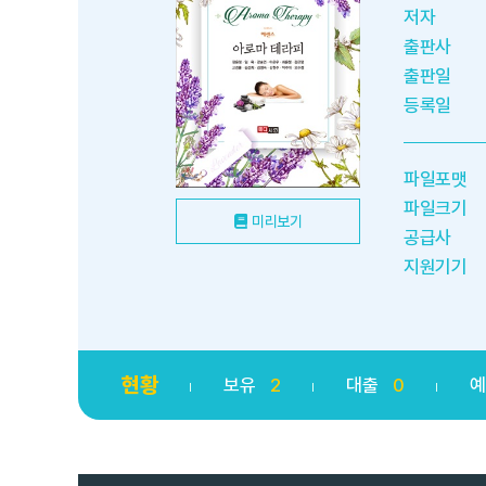
저자
출판사
출판일
등록일
파일포맷
파일크기
미리보기
공급사
지원기기
현황
보유
2
대출
0