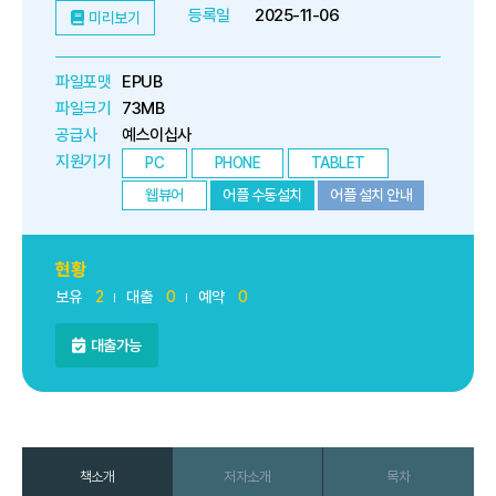
등록일
2025-11-06
미리보기
파일포맷
EPUB
파일크기
73MB
공급사
예스이십사
지원기기
PC
PHONE
TABLET
웹뷰어
어플 수동설치
어플 설치 안내
현황
보유
2
대출
0
예약
0
대출가능
책소개
저자소개
목차