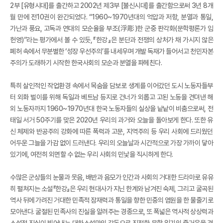
2부 [유형시대]를 출간하고 2002년 제3부 [불신시대]를 출간함으로써 3년 8개
월 만에 전10권이 완간되었다. “1960~1970년대의 억압과 저항, 분열과 통일,
가난과 풍요, 고독과 연대의 모순율을 부조(浮彫)한 군중 판각화(문학평론가 임
헌영)”라는 평가에서 볼 수 있듯,『한강』은 분단과 전쟁의 상처가 채 가시지 않은
폐허 속에서 무분별한 ‘성장 우선주의’를 내세우며 개발 독재가 들어서고 천민자본
주의가 도래하기 시작한 한국사회의 모순과 분열을 파헤친다.
특히 살인적인 작업환경 속에서 목숨을 담보로 생계를 이어갔던 도시 노동자들부
터 외화 벌이를 위해 독일과 베트남 등지로 건너가 외롭고 고된 노동을 견뎌낸 해
외 노동자까지 1960~1970년대 한국 노동자들의 실상을 낱낱이 비춤으로써, 전
태일 서거 50주기를 맞은 2020년 우리의 과거와 오늘을 돌아보게 한다. 또한 유
신 체제와 반공주의 강화에 따른 폭력과 고문, 지역주의 등 우리 사회에 드리웠던
어두운 그늘을 가감 없이 드러낸다. 우리의 오늘날과 시간적으로 가장 가까이 닿아
있기에, 여전히 외면할 수 없는 우리 사회의 민낯을 직시하게 한다.
수많은 군상들의 눈물과 웃음, 배반과 음모가 인간과 사회의 거대한 드라마로 유유
히 펼쳐지는 소설『한강』은 우리 현대사가 지닌 한계와 남겨진 숙제, 그리고 굴곡된
역사 뒤에 가려진 거대한 민족적 잠재력과 통일을 향한 민중의 염원을 한 물줄기로
모아낸다. 굴절된 민족사의 진실을 알려주는 경종으로, 또 폭넓은 역사적 상상력과