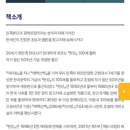
책소개
민족분단과 경제성장이라는 쌍두마차에 가려진
한국인의 진정한 초상과 염원을 원고지에 승화시키다
20세기 한민족 현대사가 장대하게 흐르는 『한강』 100쇄 돌파
작가 등단 50주년 기념 개정판 출간
『아리랑』을 지나 『태백산맥』을 거쳐 우리 민족의 파란만장한 근현대사 1세기를 완
성한 한국문학의 기념비 『한강』이 100쇄를 돌파하고 조정래 작가 등단 50주년을
맞이하여 개정판으로 출간되었다. 『한강』은 1950년대 말부터 1980년대 초까지
의 한국 사회를 1만 5천 장의 원고지에 소설화한 작품으로, 완간 6개월 만에 150
만 부를 돌파하여 현재까지 305만 부 이상 판매되었고, 마침내 100쇄를 돌파함
으로써(1권 기준) 『태백산맥』(266쇄)『아리랑』(144쇄)과 나란히 조정래 대하소
설의 저력을 확인시켰다.
『한강』은 1998년 《한겨레》에 연재를 시작하여, 2001년 제1부 [격랑시대]와 제