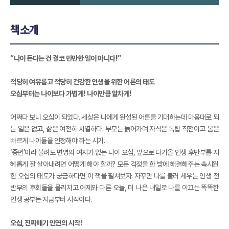
책소개
“나이 든다는 건 결코 만만한 일이 아니다!”
적당히 여유롭고 적당히 건강한 인생을 위한 어른의 태도
오십부터는 나이보다 가볍게! 나이만큼 알차게!
어쩌다 보니 오십이 되었다. 세상은 나에게 완성된 어른을 기대하는데 마음대로 되
는 일은 없고, 삶은 여전히 치열하다. 부모는 늙어가며 자식은 독립 직전이고 몸은
빠르게 나이듦을 인정해야 하는 시기.
‘중년’이라 불려도 변명의 여지가 없는 나이 오십, 앞으로 다가올 인생 후반부를 지
혜롭게 잘 살아내려면 어떻게 해야 할까? 모든 걱정을 한 방에 해결해주는 속시원
한 오십의 태도가 궁금하다면 이 책을 펼쳐보자. 자꾸만 나를 불러 세우는 인생 전
반부의 후회들을 물리치고 어제와 다른 오늘, 더 나은 내일로 나를 이끄는 똑똑한
인생 공부는 지금부터 시작이다.
오십, 진짜배기 인연의 시작!