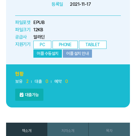
등록일
2021-11-17
파일포맷
EPUB
파일크기
12KB
공급사
알라딘
지원기기
PC
PHONE
TABLET
어플 수동설치
어플 설치 안내
현황
보유
2
대출
0
예약
0
대출가능
책소개
저자소개
목차