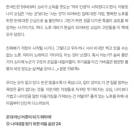
한국인은 59세부터 소비가 소득을 웃도는 ‘적자 인생’이 시작된다고 한다. 이렇듯
나이 오십은 ‘사는 곳’보다는 ‘사는 것’이 되어버린 집에 대한 걱정, 행복한 노후를
위한 돈에 대한 근심으로 늘 불안하다. 그런가 하면 성큼 다가온 죽음의 공포를 체
감하는 시기이기도 하다. 노후 대비가 현실이 되어버린 오십의 고민들을 이 책에
모두 담았다.
진짜배기 걱정이 시작될 시기다. 그렇다고 우두커니 서서 비극만 찍고 있을 수는
없는 노릇. 차라리 노래하고 기타라도 치는 것이 낫겠다. 혹시 아는가? 솜씨 좋은
기타 소리에 누군가 구조의 손길을 내밀어줄지. 무거움을 이긴 가벼움은 웬만한 불
행의 씨앗 정도는 삼켜낼 것이니. _<본문 156쪽>
우리는 모두 알고 있다. 돈은 많을수록 더 욕심나고, 집이 있어도 더 큰 집을 원하는
욕망은 끝이 없다는 것을. 이런저런 걱정들로 자꾸만 무거워지는 오십, 나이보다
가볍고 나이만큼 알찬 마음가짐을 가져보는 건 어떨까? 품격 있는 노후를 위해 내
마음부터 단단히 다스려보자.
꼰대 아닌 어른이 되기 위하여!
③ 나이대접 받기 위한 마음 습관 24