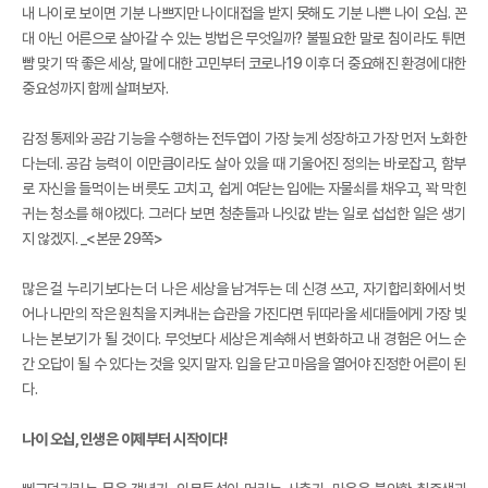
내 나이로 보이면 기분 나쁘지만 나이대접을 받지 못해도 기분 나쁜 나이 오십. 꼰
대 아닌 어른으로 살아갈 수 있는 방법은 무엇일까? 불필요한 말로 침이라도 튀면
뺨 맞기 딱 좋은 세상, 말에 대한 고민부터 코로나19 이후 더 중요해진 환경에 대한
중요성까지 함께 살펴보자.
감정 통제와 공감 기능을 수행하는 전두엽이 가장 늦게 성장하고 가장 먼저 노화한
다는데. 공감 능력이 이만큼이라도 살아 있을 때 기울어진 정의는 바로잡고, 함부
로 자신을 들먹이는 버릇도 고치고, 쉽게 여닫는 입에는 자물쇠를 채우고, 꽉 막힌
귀는 청소를 해야겠다. 그러다 보면 청춘들과 나잇값 받는 일로 섭섭한 일은 생기
지 않겠지. _<본문 29쪽>
많은 걸 누리기보다는 더 나은 세상을 남겨두는 데 신경 쓰고, 자기합리화에서 벗
어나 나만의 작은 원칙을 지켜내는 습관을 가진다면 뒤따라올 세대들에게 가장 빛
나는 본보기가 될 것이다. 무엇보다 세상은 계속해서 변화하고 내 경험은 어느 순
간 오답이 될 수 있다는 것을 잊지 말자. 입을 닫고 마음을 열어야 진정한 어른이 된
다.
나이 오십, 인생은 이제부터 시작이다!