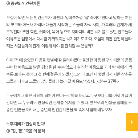
① 중년의 인간관계론
오십이 되면 모든 인간관계가 바뀐다. 입버릇처럼 ‘잘’ 죽어야 한다고 말하는 여든
의 부모와 어느새 자라나 대들기 시작하는 스물의 자식 사이, 가족과의 관계가 새
로워진다. 또한 학업, 커리어, 육아 등으로 저마다의 바쁜 시기를 보냈던 친구들과
여유로운 입장에서 다시금 가까워지는 시기이기도 하다. 오십이 되면 완전히 달라
지는 사람들과의 관계. 어떻게 해야 잘 관리할 수 있을까?
이제 ‘척’에 숨었던 마음을 햇볕에 잘 말려야겠다. 불안한 마음 한구석 때문에 온통
부패한 마음으로 남은 평생을 살 수는 없으니 솔직한 마음으로 가마 탄 이에게 박
수를 보내는 것이 그 첫 번째 걸음이 되겠지, 그러다 보면 내 텃밭에서 자란 상추를
그들과 나누고 그들의 금빛 들녘에 놀러 갈 마음도 먹겠지. _<본문 37쪽>
누구에게나 좋은 사람이 되어야 한다는 강박을 버리고 누구보다 나를 아끼며 살아
간다면 그 누구와도 안정적인 관계를 유지할 수 있다. 앞으로의 인생을 함께할 소
중한 인연을 지켜내는 중년의 인간관계론을 책 속에서 함께 배워보자.
노후 대비가 현실이 된다!
② ‘집’, ‘돈’, ‘죽음’의 품격